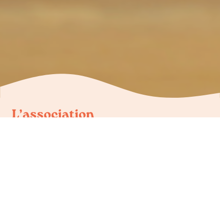
L’association
Sans Collier est une association de protection animale
active en Belgique depuis 1972.
Grâce à nos deux refuges et à notre service de
pension sociale, nous sauvons chaque année plus
de 1 500 chiens et chats abandonnés, maltraités ou
perdus. Chez nous, chaque vie compte : aucune
euthanasie de convenance, aucun jugement sur
l’âge, la race ou l’état de santé.