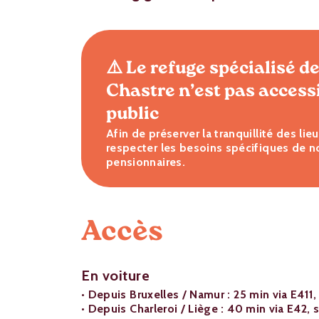
⚠️ Le refuge spécialisé d
Chastre n’est pas access
public
Afin de préserver la tranquillité des lie
respecter les besoins spécifiques de n
pensionnaires.
Accès
En voiture
• Depuis Bruxelles / Namur : 25 min via E411, 
• Depuis Charleroi / Liège : 40 min via E42, s