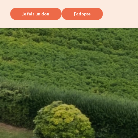
Je fais un don
J'adopte