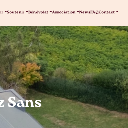
er
Soutenir
Bénévolat
Association
News
FAQ
Contact
z Sans