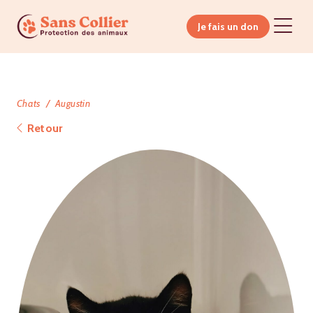
Je fais un don
Chats
Augustin
Retour