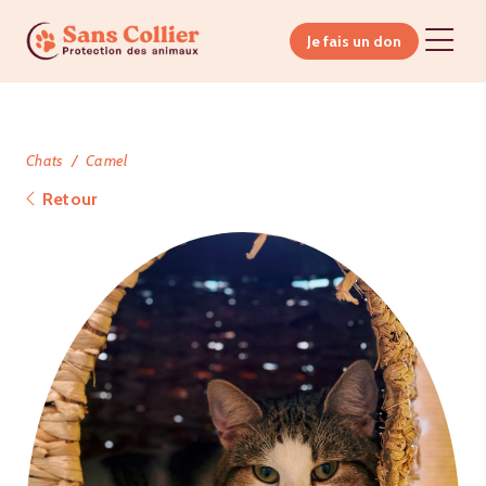
Je fais un don
Chats
Camel
Retour