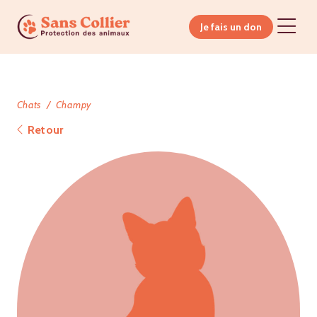
Je fais un don
Chats
Champy
Retour