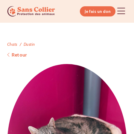
Je fais un don
Chats
Dustin
Retour