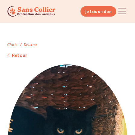
Je fais un don
Chats
Keukou
Retour