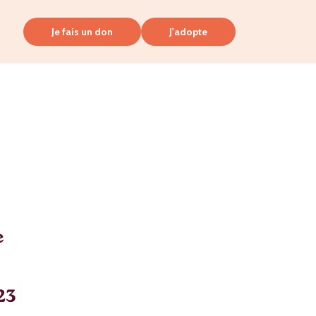
Je fais un don
J'adopte
e
23