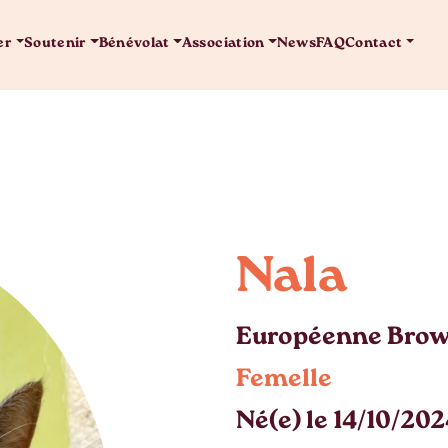
er
Soutenir
Bénévolat
Association
News
FAQ
Contact
Nala
Européenne Brown
Femelle
Né(e) le 14/10/20