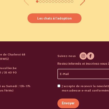
Les chats à l’adoption
e de Charleroi 68
Suivez-nous
PERWEZ
Restez informés et inscrivez-vous à
nscollier.be
1 / 35 40 90
s
i au Samedi : 13h-17h
J’accepte de recevoir la newslett
urs fériés)
mon adresse e-mail conformémen
Envoyer