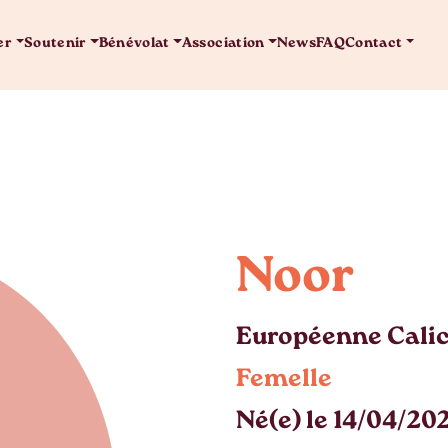
er
Soutenir
Bénévolat
Association
News
FAQ
Contact
Noor
Européenne Cali
Femelle
Né(e) le 14/04/20