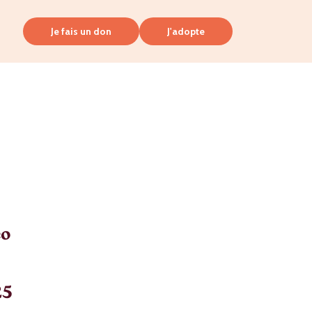
Je fais un don
J'adopte
co
25