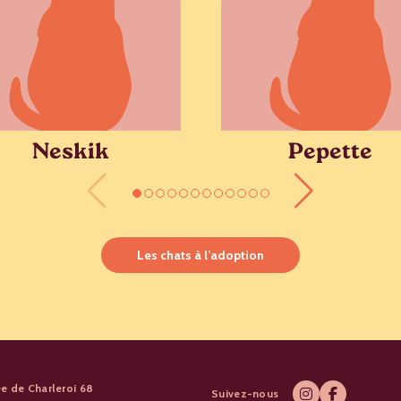
Neskik
Pepette
Les chats à l’adoption
e de Charleroi 68
Suivez-nous