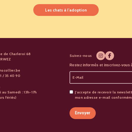
Les chats à l’adoption
e de Charleroi 68
Suivez-nous
PERWEZ
Restez informés et inscrivez-vous à
nscollier.be
1 / 35 40 90
s
i au Samedi : 13h-17h
J’accepte de recevoir la newslett
urs fériés)
mon adresse e-mail conformémen
Envoyer