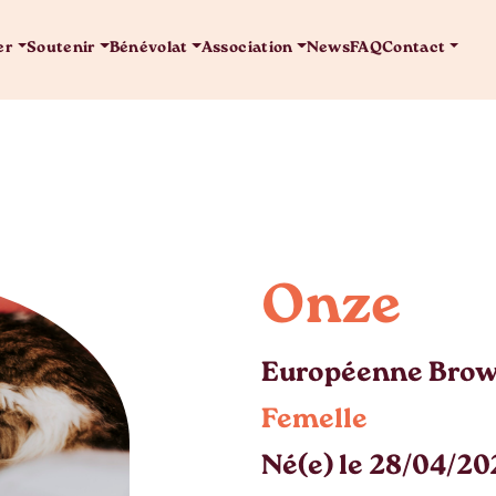
er
Soutenir
Bénévolat
Association
News
FAQ
Contact
Onze
Européenne Brow
Femelle
Né(e) le 28/04/2