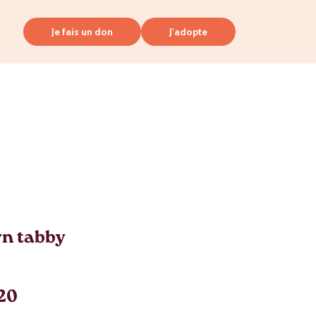
Je fais un don
J'adopte
n tabby
020