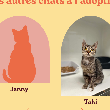
s autres chats à l’adopt
Jenny
Taki