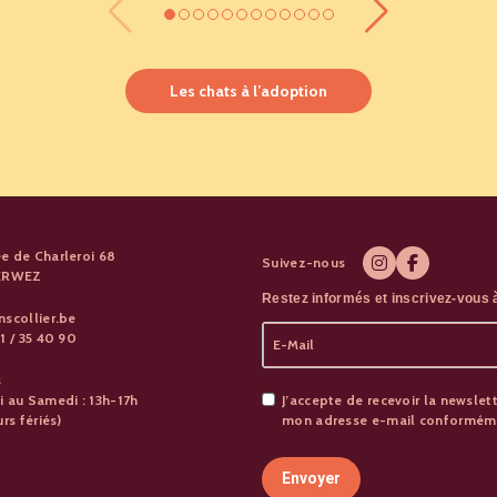
Les chats à l’adoption
e de Charleroi 68
Suivez-nous
PERWEZ
Restez informés et inscrivez-vous à
nscollier.be
1 / 35 40 90
s
i au Samedi : 13h-17h
J’accepte de recevoir la newslett
urs fériés)
mon adresse e-mail conformémen
Envoyer