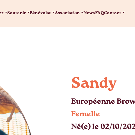
er
Soutenir
Bénévolat
Association
News
FAQ
Contact
Sandy
Européenne Brow
Femelle
Né(e) le 02/10/20