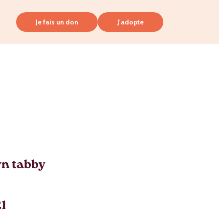
Je fais un don
J'adopte
n tabby
21