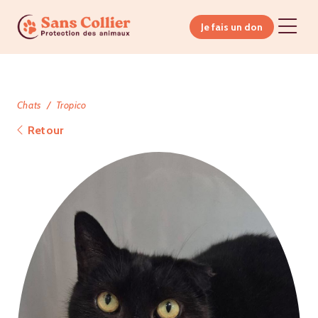
Je fais un don
Chats
Tropico
Retour