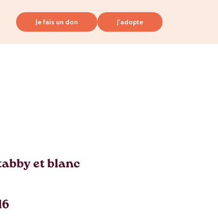
Je fais un don
J'adopte
abby et blanc
16