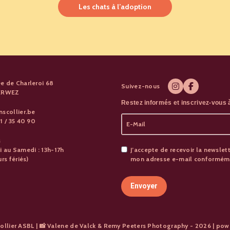
Les chats à l’adoption
e de Charleroi 68
Suivez-nous
PERWEZ
Restez informés et inscrivez-vous à
nscollier.be
1 / 35 40 90
s
i au Samedi : 13h-17h
J’accepte de recevoir la newslett
urs fériés)
mon adresse e-mail conformémen
Envoyer
ollier ASBL | 📸 Valene de Valck & Remy Peeters Photography - 2026 | po