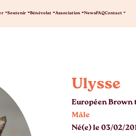
er
Soutenir
Bénévolat
Association
News
FAQ
Contact
Ulysse
Européen Brown t
Mâle
Né(e) le 03/02/20