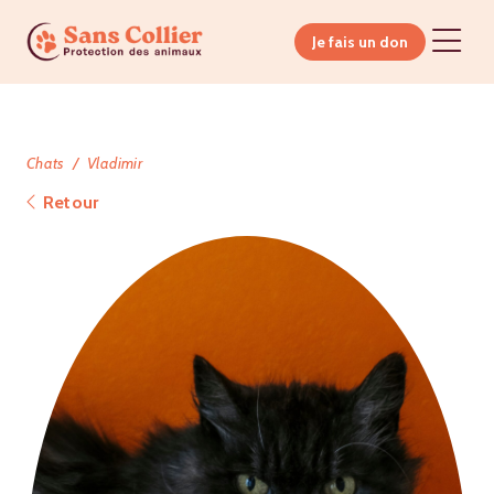
Je fais un don
Chats
Vladimir
Retour