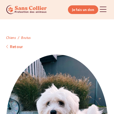
Je fais un don
Chiens
Brutus
Retour