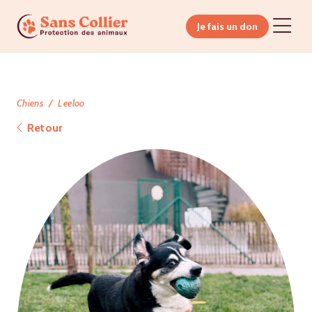
Je fais un don
Chiens
Leeloo
Retour