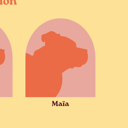
tion
Maïa