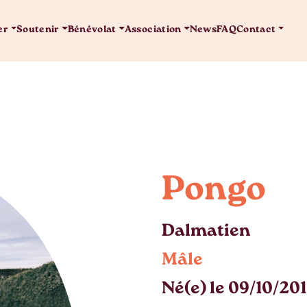
er
Soutenir
Bénévolat
Association
News
FAQ
Contact
Pongo
Dalmatien
Mâle
Né(e) le 09/10/20