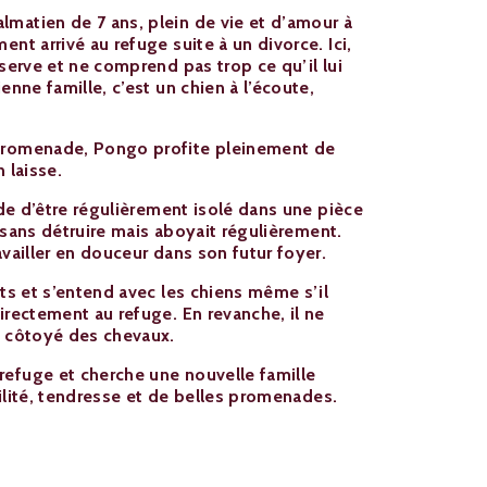
matien de 7 ans, plein de vie et d’amour à
ent arrivé au refuge suite à un divorce. Ici,
éserve et ne comprend pas trop ce qu’il lui
enne famille, c’est un chien à l’écoute,
promenade, Pongo profite pleinement de
 laisse.
tude d’être régulièrement isolé dans une pièce
ul sans détruire mais aboyait régulièrement.
availler en douceur dans son futur foyer.
nts et s’entend avec les chiens même s’il
irectement au refuge. En revanche, il ne
a côtoyé des chevaux.
efuge et cherche une nouvelle famille
tabilité, tendresse et de belles promenades.