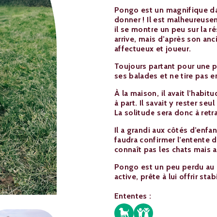
Pongo est un magnifique dal
donner ! Il est malheureusem
il se montre un peu sur la r
arrive, mais d’après son anci
affectueux et joueur.
Toujours partant pour une 
ses balades et ne tire pas en
À la maison, il avait l’habi
à part. Il savait y rester se
La solitude sera donc à retr
Il a grandi aux côtés d’enfa
faudra confirmer l’entente d
connaît pas les chats mais 
Pongo est un peu perdu au r
active, prête à lui offrir s
Ententes :