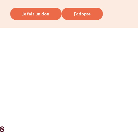
Je fais un don
J'adopte
18