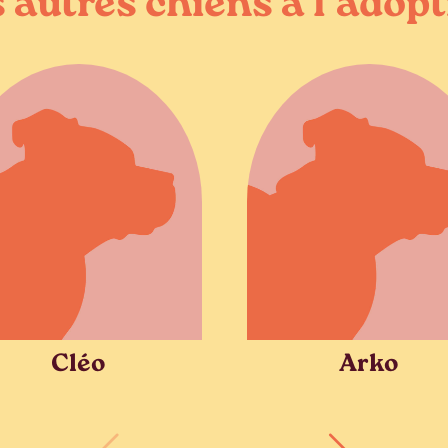
 autres chiens à l’adop
Cléo
Arko