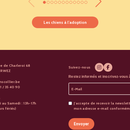
Les chiens à l’adoption
e de Charleroi 68
Suivez-nous
PERWEZ
Restez informés et inscrivez-vous à
nscollier.be
1 / 35 40 90
s
i au Samedi : 13h-17h
J’accepte de recevoir la newslett
urs fériés)
mon adresse e-mail conformémen
Envoyer