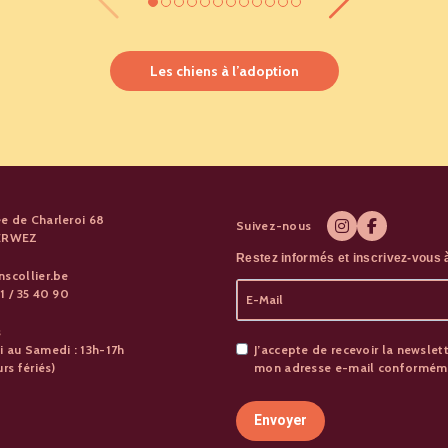
Les chiens à l’adoption
e de Charleroi 68
Suivez-nous
PERWEZ
Restez informés et inscrivez-vous à
nscollier.be
1 / 35 40 90
s
i au Samedi : 13h-17h
J’accepte de recevoir la newslett
urs fériés)
mon adresse e-mail conformémen
Envoyer