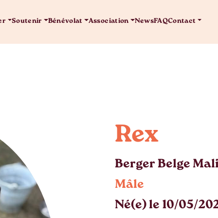
er
Soutenir
Bénévolat
Association
News
FAQ
Contact
Rex
Berger Belge Mal
Mâle
Né(e) le 10/05/20