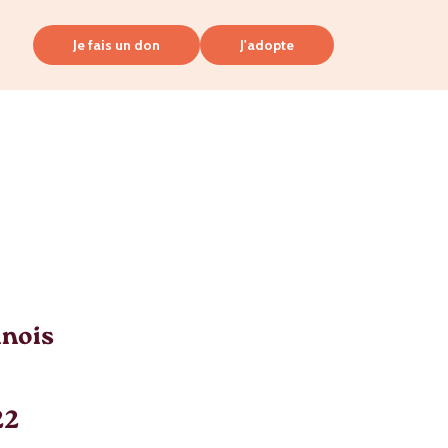
Je fais un don
J'adopte
inois
22